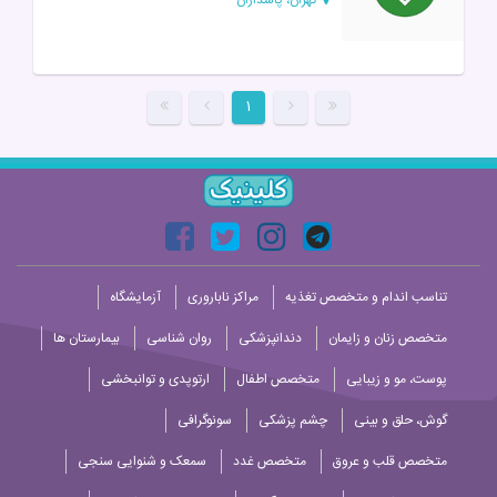
۱
تناسب اندام و متخصص تغذیه
مراکز ناباروری
آزمایشگاه
متخصص زنان و زایمان
دندانپزشکی
روان شناسی
بیمارستان ها
پوست، مو و زیبایی
متخصص اطفال
ارتوپدی و توانبخشی
گوش، حلق و بینی
چشم پزشکی
سونوگرافی
متخصص قلب و عروق
متخصص غدد
سمعک و شنوایی سنجی