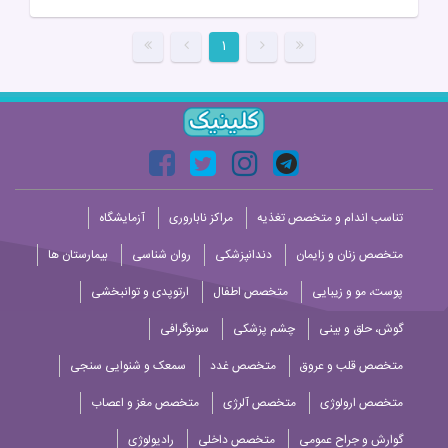
۱
تناسب اندام و متخصص تغذیه
مراکز ناباروری
آزمایشگاه
متخصص زنان و زایمان
دندانپزشکی
روان شناسی
بیمارستان ها
پوست، مو و زیبایی
متخصص اطفال
ارتوپدی و توانبخشی
گوش، حلق و بینی
چشم پزشکی
سونوگرافی
متخصص قلب و عروق
متخصص غدد
سمعک و شنوایی سنجی
متخصص ارولوژی
متخصص آلرژی
متخصص مغز و اعصاب
گوارش و جراح عمومی
متخصص داخلی
رادیولوژی