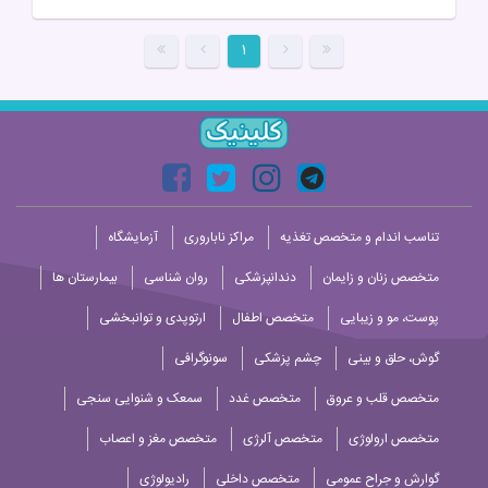
۱
تناسب اندام و متخصص تغذیه
مراکز ناباروری
آزمایشگاه
متخصص زنان و زایمان
دندانپزشکی
روان شناسی
بیمارستان ها
پوست، مو و زیبایی
متخصص اطفال
ارتوپدی و توانبخشی
گوش، حلق و بینی
چشم پزشکی
سونوگرافی
متخصص قلب و عروق
متخصص غدد
سمعک و شنوایی سنجی
متخصص ارولوژی
متخصص آلرژی
متخصص مغز و اعصاب
گوارش و جراح عمومی
متخصص داخلی
رادیولوژی