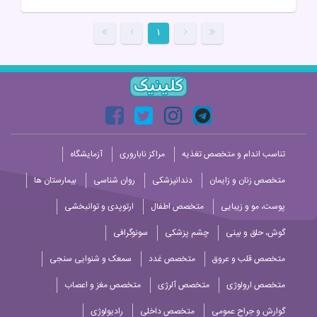
۱
تناسب اندام و متخصص تغذیه
مراکز ناباروری
آزمایشگاه
متخصص زنان و زایمان
دندانپزشکی
روان شناسی
بیمارستان ها
پوست، مو و زیبایی
متخصص اطفال
ارتوپدی و توانبخشی
گوش، حلق و بینی
چشم پزشکی
سونوگرافی
متخصص قلب و عروق
متخصص غدد
سمعک و شنوایی سنجی
متخصص ارولوژی
متخصص آلرژی
متخصص مغز و اعصاب
گوارش و جراح عمومی
متخصص داخلی
رادیولوژی