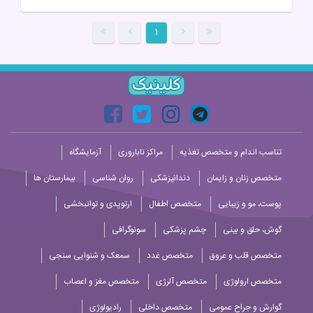
۱
تناسب اندام و متخصص تغذیه
مراکز ناباروری
آزمایشگاه
متخصص زنان و زایمان
دندانپزشکی
روان شناسی
بیمارستان ها
پوست، مو و زیبایی
متخصص اطفال
ارتوپدی و توانبخشی
گوش، حلق و بینی
چشم پزشکی
سونوگرافی
متخصص قلب و عروق
متخصص غدد
سمعک و شنوایی سنجی
متخصص ارولوژی
متخصص آلرژی
متخصص مغز و اعصاب
گوارش و جراح عمومی
متخصص داخلی
رادیولوژی