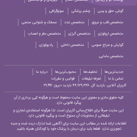
گوش، حلق و بینی
چشم پزشکی
سونوگرافی
متخصص قلب و عروق
متخصص غدد
سمعک و شنوایی سنجی
متخصص ارولوژی
متخصص آلرژی
متخصص مغز و اعصاب
گوارش و جراح عمومی
متخصص داخلی
رادیولوژی
متخصص مامایی
جدیدترین‌ها
تخفیف‌ها
محبوب‌ترین‌ها
درباره ما
تماس با ما
تعرفه تبلیغات
قوانین و مقررات
کاربران آنلاین:
بازدید کل: ۴۶,۹۲۹,۳۶۸
بازدید دیروز: ۲۹,۹۹۷
کلیه حقوق مادی و معنوی این سایت محفوظ است و هرگونه کپی برداری از آن
پیگرد قانونی دارد.
این سایت صرفاً برای اطلاع‌رسانی کاربران است. لذا هرگونه استفاده‌ی تجاری و
تبلیغاتی از محتویات آن ممنوع است و پیگیرد قانونی دارد.
اطلاعات ارائه شده در مطالب این سایت برای آگاهی شما تدارک دیده شده و جنبه
تجویزی ندارد. قطعا باید برای درمان با پزشک خود یا کودکتان همراه باشید.