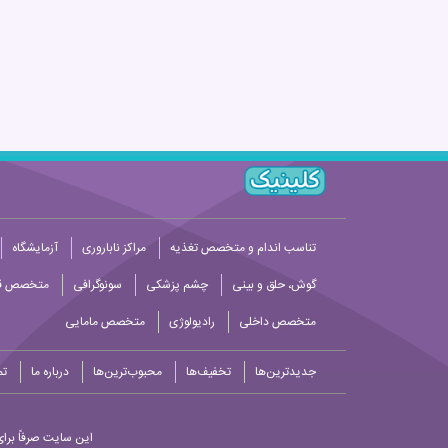
تناسب اندام و متخصص تغذیه
مراکز ناباروری
آزمایشگاه
گوش، حلق و بینی
چشم پزشکی
سونوگرافی
متخصص قل
متخصص داخلی
رادیولوژی
متخصص مامایی
جدیدترین‌ها
تخفیف‌ها
محبوب‌ترین‌ها
درباره ما
تم
این سایت صرفاً برای