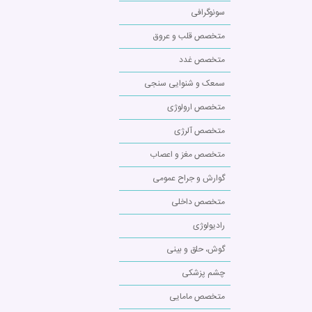
سونوگرافی
متخصص قلب و عروق
متخصص غدد
سمعک و شنوایی سنجی
متخصص ارولوژی
متخصص آلرژی
متخصص مغز و اعصاب
گوارش و جراح عمومی
متخصص داخلی
رادیولوژی
گوش، حلق و بینی
چشم پزشکی
متخصص مامایی