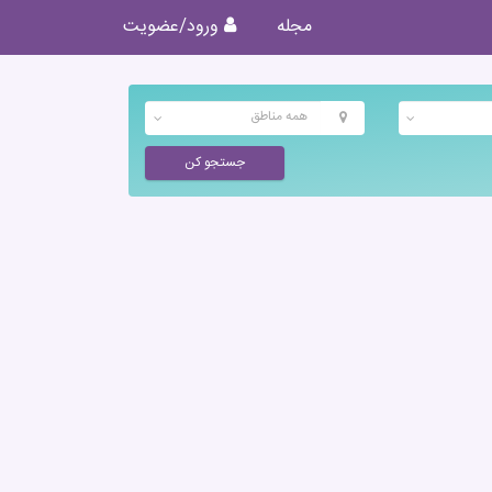
مجله
ورود/عضویت
همه مناطق
جستجو کن