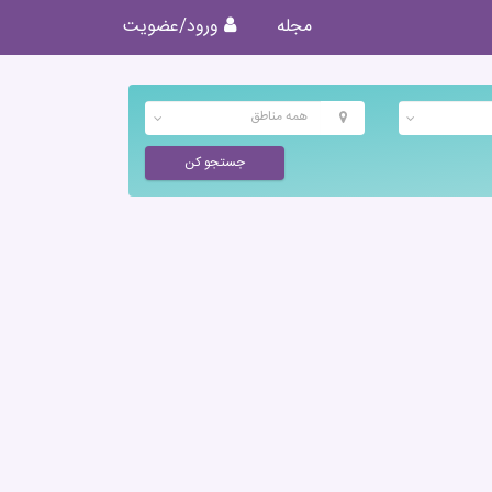
مجله
ورود/عضویت
همه مناطق
جستجو کن