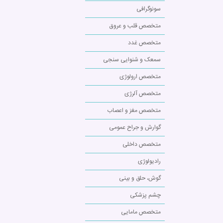
سونوگرافی
متخصص قلب و عروق
متخصص غدد
سمعک و شنوایی سنجی
متخصص ارولوژی
متخصص آلرژی
متخصص مغز و اعصاب
گوارش و جراح عمومی
متخصص داخلی
رادیولوژی
گوش، حلق و بینی
چشم پزشکی
متخصص مامایی