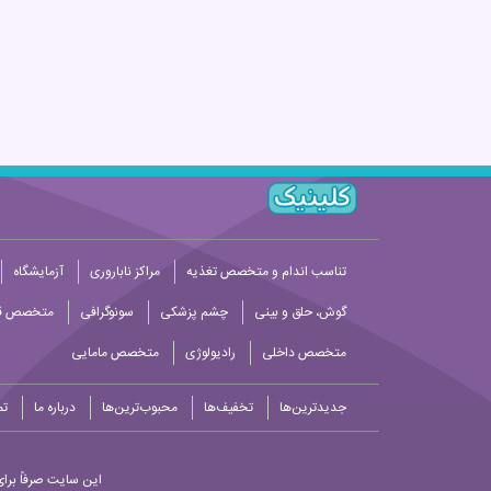
تناسب اندام و متخصص تغذیه
مراکز ناباروری
آزمایشگاه
گوش، حلق و بینی
چشم پزشکی
سونوگرافی
متخصص قل
متخصص داخلی
رادیولوژی
متخصص مامایی
جدیدترین‌ها
تخفیف‌ها
محبوب‌ترین‌ها
درباره ما
تم
این سایت صرفاً برای