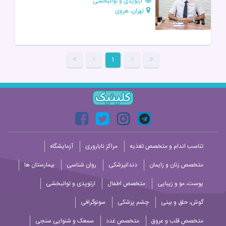
ارتوپدی و توانبخشی
تهران، هروی
۱
تناسب اندام و متخصص تغذیه
مراکز ناباروری
آزمایشگاه
متخصص زنان و زایمان
دندانپزشکی
روان شناسی
بیمارستان ها
پوست، مو و زیبایی
متخصص اطفال
ارتوپدی و توانبخشی
گوش، حلق و بینی
چشم پزشکی
سونوگرافی
متخصص قلب و عروق
متخصص غدد
سمعک و شنوایی سنجی