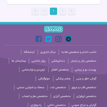
۱
تناسب اندام و متخصص تغذیه
مراکز ناباروری
آزمایشگاه
متخصص زنان و زایمان
دندانپزشکی
روان شناسی
بیمارستان ها
پوست، مو و زیبایی
متخصص اطفال
ارتوپدی و توانبخشی
گوش، حلق و بینی
چشم پزشکی
سونوگرافی
متخصص قلب و عروق
متخصص غدد
سمعک و شنوایی سنجی
متخصص ارولوژی
متخصص آلرژی
متخصص مغز و اعصاب
گوارش و جراح عمومی
متخصص داخلی
رادیولوژی