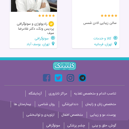
سالن زیبایی لادن شمس
رادیولوژی و سونوگرافی
پردیس ونک، دکتر غلامرضا
سیف
کالا و خدمات
سونوگرافی
تهران، فرمانیه
تهران، یوسف آباد
تناسب اندام و متخصص تغذیه
مراکز ناباروری
آزمایشگاه
متخصص زنان و زایمان
دندانپزشکی
روان شناسی
بیمارستان ها
پوست، مو و زیبایی
متخصص اطفال
ارتوپدی و توانبخشی
گوش، حلق و بینی
چشم پزشکی
سونوگرافی