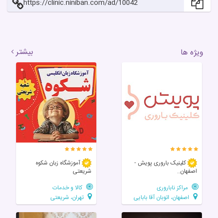
https://clinic.niniban.com/ad/10042
بیشتر
ویژه ها
کلینیک باروری پویش -
آموزشگاه زبان شکوه
اصفهان..
شریعتی
مراکز ناباروری
کالا و خدمات
اصفهان، اتوبان آقا بابایی
تهران، شریعتی