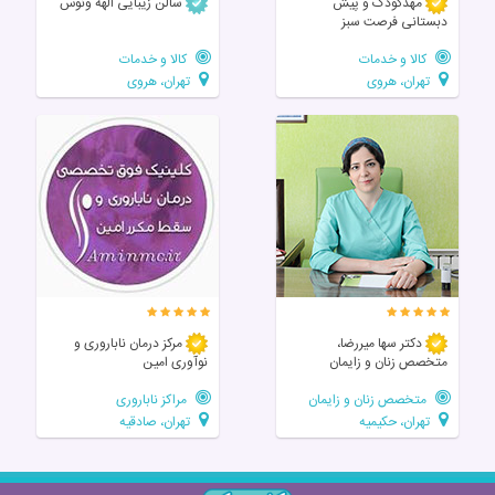
مهدکودک و پیش
سالن زیبایی الهه ونوس
دبستانی فرصت سبز
کالا و خدمات
کالا و خدمات
تهران، هروی
تهران، هروی
دکتر سها میررضا،
مرکز درمان ناباروری و
متخصص زنان و زایمان
نوآوری امین
متخصص زنان و زایمان
مراکز ناباروری
تهران، حکیمیه
تهران، صادقیه