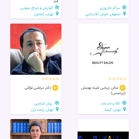
لیزر
مراکز ناباروری
گوارش و جراح عمومی
اصفهان، اتوبان آقا بابایی
تهران، کشاورز
سالن زيبايی شیما بهمنش
دکتر مرتضی توکلی
(پرنسس)
کالا و خدمات
روان شناسی
تهران، گیشا
تهران، پاسداران