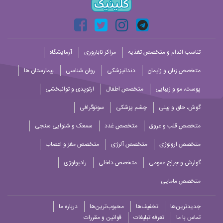
تناسب اندام و متخصص تغذیه
مراکز ناباروری
آزمایشگاه
متخصص زنان و زایمان
دندانپزشکی
روان شناسی
بیمارستان ها
پوست، مو و زیبایی
متخصص اطفال
ارتوپدی و توانبخشی
گوش، حلق و بینی
چشم پزشکی
سونوگرافی
متخصص قلب و عروق
متخصص غدد
سمعک و شنوایی سنجی
متخصص ارولوژی
متخصص آلرژی
متخصص مغز و اعصاب
گوارش و جراح عمومی
متخصص داخلی
رادیولوژی
متخصص مامایی
جدیدترین‌ها
تخفیف‌ها
محبوب‌ترین‌ها
درباره ما
تماس با ما
تعرفه تبلیغات
قوانین و مقررات