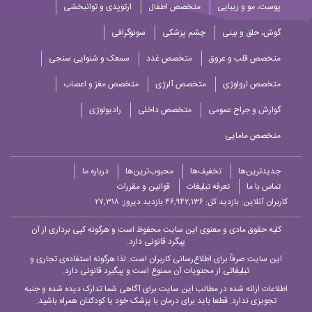
پوست، مو و زیبایی
متخصص اطفال
ارتوپدی و توانبخشی
گوش، حلق و بینی
چشم پزشکی
سونوگرافی
متخصص قلب و عروق
متخصص غدد
سمعک و شنوایی سنجی
متخصص ارولوژی
متخصص آلرژی
متخصص مغز و اعصاب
گوارش و جراح عمومی
متخصص داخلی
رادیولوژی
متخصص مامایی
جدیدترین‌ها
تخفیف‌ها
محبوب‌ترین‌ها
درباره ما
تماس با ما
تعرفه تبلیغات
قوانین و مقررات
کاربران آنلاین:
بازدید کل: ۴۶,۹۴۲,۱۳۶
بازدید دیروز: ۲۷,۳۱۸
کلیه حقوق مادی و معنوی این سایت محفوظ است و هرگونه کپی برداری از آن
پیگرد قانونی دارد.
این سایت صرفاً برای اطلاع‌رسانی کاربران است. لذا هرگونه استفاده‌ی تجاری و
تبلیغاتی از محتویات آن ممنوع است و پیگیرد قانونی دارد.
اطلاعات ارائه شده در مطالب این سایت برای آگاهی شما تدارک دیده شده و جنبه
تجویزی ندارد. قطعا باید برای درمان با پزشک خود یا کودکتان همراه باشید.