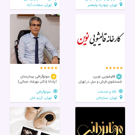
تهران، چهارراه ولیعصر
تهران، سعادت آباد
قالیشویی نوین،
سونوگرافی بیمارستان
شستشوی فرش و مبل در تهران
آپادانا (دکتر مهرشاد جمالی)
کالا و خدمات
سونوگرافی
تهران، ستارخان
تهران، کریم خان