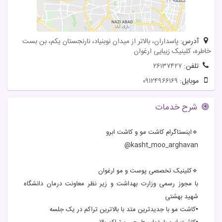
آدرس:
پاسداران، بالاتر از ميدان نوبنياد، نارنجستان يكم، بن بست
خاطره، كلينيک زيبايی ارغوان
تلفن:
۲۶۱۳۷۴۲۷
موبایل:
۰۹۱۲۴۹۶۶۱۶۹
شرح خدمات
🔹اینستاگرام کاشت مو و کاشت ابرو
kasht_moo_arghavan@
🔹کلینیک تخصصی پوست و مو ارغوان
با مجوز رسمی وزارت بهداشت و زیر نظر معاونت درمان دانشگاه
شهید بهشتی
▪️کاشت مو با جدیدترین متد با بالاترین تراکم در یک جلسه