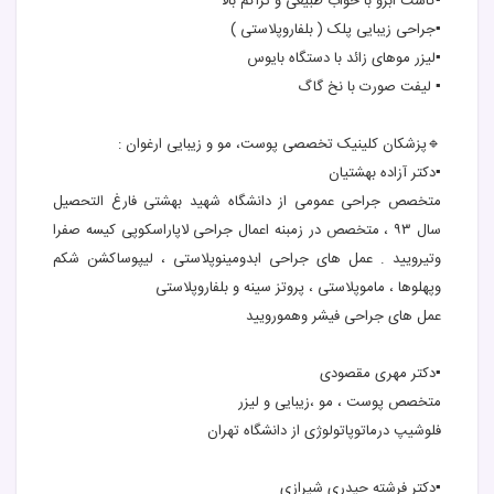
▪️کاشت ابرو با خواب طبیعی و تراکم بالا
▪️جراحی زیبایی پلک ( بلفاروپلاستی )
▪️لیزر موهای زائد با دستگاه بایوس
▪️ لیفت صورت با نخ گاگ
🔹پزشکان کلینیک تخصصی پوست، مو و زیبایی ارغوان :
▪️دکتر آزاده بهشتیان
متخصص جراحی عمومی از دانشگاه شهید بهشتی فارغ التحصیل
سال ۹۳ ، متخصص در زمبنه اعمال جراحی لاپاراسکوپی کیسه صفرا
وتیرویید . عمل های جراحی ابدومینوپلاستی ، لیپوساکشن شکم
وپهلوها ، ماموپلاستی ، پروتز سینه و بلفاروپلاستی
عمل های جراحی فیشر وهمورویید
▪️دکتر مهری مقصودی
متخصص پوست ، مو ،زیبایی و لیزر
فلوشیپ درماتوپاتولوژی از دانشگاه تهران
▪️دکتر فرشته حیدری شیرازی