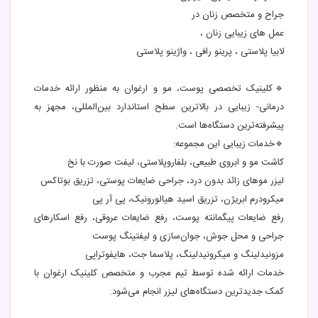
جراح و متخصص زنان در
عمل های زیبایی زنان ،
لابیا پلاستی ، پرینو رافی ، واژینو پلاستی
🔹کلینیک تخصصی پوست، مو و ارغوان به منظور ارائه خدمات
درمانی- زیبایی در بالاترین سطح استاندارد بین‌المللی، مجهز به
پیشرفته‌ترین دستگاه‌ها است.
🔹خدمات زیبایی این مجموعه:
کاشت مو و ابروی طبیعی، بلفاروپلاستی، لیفت صورت با نخ
لیزر موهای زائد بدون درد، جراحی ضایعات پوستی، تزریق بوتاکس
میکرودرم ابریژن، تزریق اسید هیالورونیک، پی‌ آر‌ پی
رفع ضایعات پیگمانته پوست، رفع ضایعات عروقی، رفع اسکارهای
جراحی و محل جوش، جوان‌سازی و لیفتینگ پوست
مزونیدلینگ و میکرونیدلینگ، پلاسما جت، هایفوتراپی
خدمات ارائه شده توسط تیم مجرب و متخصص کلینیک ارغوان با
کمک جدیدترین دستگاه‌های لیزر انجام می‌شود.