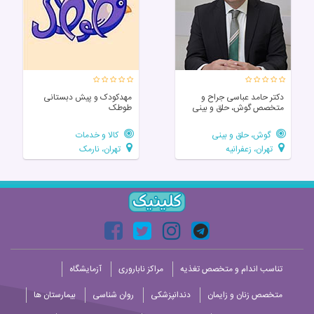
دکتر حامد عباسی جراح و
مهدکودک و پیش دبستانی
متخصص گوش، حلق و بینی
طوطک
گوش، حلق و بینی
کالا و خدمات
تهران، زعفرانیه
تهران، نارمک
تناسب اندام و متخصص تغذیه
مراکز ناباروری
آزمایشگاه
متخصص زنان و زایمان
دندانپزشکی
روان شناسی
بیمارستان ها