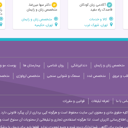
آکادمی زبان کودکان
دکتر سها میررضا،
قاصدک راه مفید
متخصص زنان و زایمان
رت
دک
کالا و خدمات
متخصص زنان و زایمان
تهران، شهرک غرب
تهران، حکیمیه
متخصص زنان و زایمان
دندانپزشکی
روان شناسی
بیمارستان ها
پوست، مو و 
ب و عروق
متخصص غدد
سمعک و شنوایی سنجی
متخصص ارولوژی
متخصص
اس با ما
تعرفه تبلیغات
قوانین و مقررات
کلیه حقوق مادی و معنوی این سایت محفوظ است و هرگونه کپی برداری از آن پیگرد قانونی دارد.
 اطلاع‌رسانی کاربران است. لذا هرگونه استفاده‌ی تجاری و تبلیغاتی از محتویات آن ممنوع است و پ
ین سایت برای آگاهی شما تدارک دیده شده و جنبه تجویزی ندارد. قطعا باید برای درمان با پزشک 