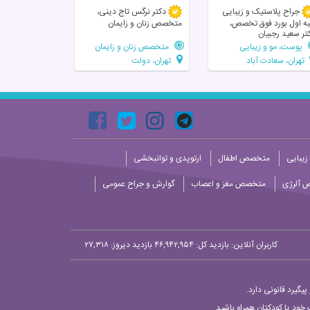
جراح پلاستیک و زیبایی
دکتر نرگس تاج دینی،
به اول بورد فوق تخصص،
متخصص زنان و زایمان
تر سعید رجبیان
پوست، مو و زیبایی
متخصص زنان و زایمان
تهران، سعادت آباد
تهران، دولت
زیبایی
متخصص اطفال
ارتوپدی و توانبخشی
 آلرژی
متخصص مغز و اعصاب
گوارش و جراح عمومی
کاربران آنلاین:
بازدید کل: ۴۶,۹۴۲,۹۵۴
بازدید دیروز: ۲۷,۳۱۸
یگیرد قانونی دارد.
خود یا کودکتان همراه باشید.