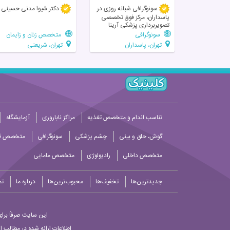
سونوگرافی شبانه روزی در
دکتر شیوا مدنی حسینی
پاسداران، مرکز فوق تخصصی
تصویربرداری پزشکی آرینا
سونوگرافی
متخصص زنان و زایمان
تهران، پاسداران
تهران، شریعتی
تناسب اندام و متخصص تغذیه
مراکز ناباروری
آزمایشگاه
گوش، حلق و بینی
چشم پزشکی
سونوگرافی
متخصص قل
متخصص داخلی
رادیولوژی
متخصص مامایی
جدیدترین‌ها
تخفیف‌ها
محبوب‌ترین‌ها
درباره ما
تم
این سایت صرفاً برای
اطلاعات ارائه شده در مطالب ا