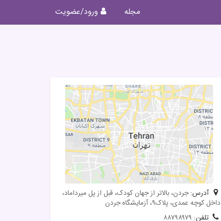
مجله
ورود/عضویت
آدرس:
جردن، بالاتر از جهان كودک، قبل از پل ميرداماد،
داخل كوچه عمدی، پلاک۹، آزمايشگاه جردن
تلفن:
۸۸۷۹۸۹۷۹