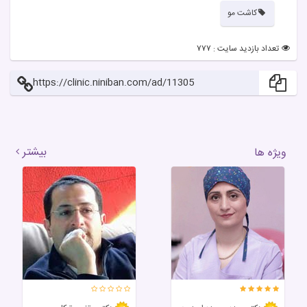
کاشت مو
تعداد بازدید سایت : ۷۷۷
https://clinic.niniban.com/ad/11305
بیشتر
ویژه ها