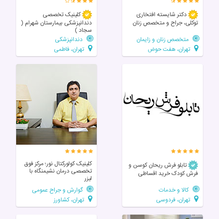
دکتر شایسته افتخاری
کلینیک تخصصی
توکلی، جراح و متخصص زنان
دندانپزشکی بیمارستان شهرام (
سجاد )
متخصص زنان و زایمان
دندانپزشکی
تهران، هفت حوض
تهران، فاطمی
کلینیک کولورکتال نور؛ مرکز فوق‌
تابلو فرش ریحان کوسن و
تخصصی درمان نشیمنگاه با
فرش کودک خرید اقساطی
لیزر
کالا و خدمات
گوارش و جراح عمومی
تهران، فردوسی
تهران، کشاورز