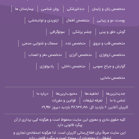
متخصص زنان و زایمان
دندانپزشکی
روان شناسی
بیمارستان ها
پوست، مو و زیبایی
متخصص اطفال
ارتوپدی و توانبخشی
گوش، حلق و بینی
چشم پزشکی
سونوگرافی
متخصص قلب و عروق
متخصص غدد
سمعک و شنوایی سنجی
متخصص ارولوژی
متخصص آلرژی
متخصص مغز و اعصاب
گوارش و جراح عمومی
متخصص داخلی
رادیولوژی
متخصص مامایی
جدیدترین‌ها
تخفیف‌ها
محبوب‌ترین‌ها
درباره ما
تماس با ما
تعرفه تبلیغات
قوانین و مقررات
کاربران آنلاین:
۲
بازدید کل: ۴۶,۹۳۶,۰۹۸
بازدید دیروز: ۲۹,۹۹۷
کلیه حقوق مادی و معنوی این سایت محفوظ است و هرگونه کپی برداری از آن
پیگرد قانونی دارد.
این سایت صرفاً برای اطلاع‌رسانی کاربران است. لذا هرگونه استفاده‌ی تجاری و
تبلیغاتی از محتویات آن ممنوع است و پیگیرد قانونی دارد.