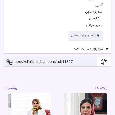
آفازی
سندروم داون
پارکینسون
تاخیر حرکتی
ارتوپدی و توانبخشی
تعداد بازدید سایت : ۹۰۳
https://clinic.niniban.com/ad/11327
بیشتر
ویژه ها