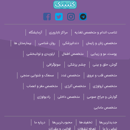
تناسب اندام و متخصص تغذیه
مراکز ناباروری
آزمایشگاه
متخصص زنان و زایمان
دندانپزشکی
روان شناسی
بیمارستان ها
پوست، مو و زیبایی
متخصص اطفال
ارتوپدی و توانبخشی
گوش، حلق و بینی
چشم پزشکی
سونوگرافی
متخصص قلب و عروق
متخصص غدد
سمعک و شنوایی سنجی
متخصص ارولوژی
متخصص آلرژی
متخصص مغز و اعصاب
گوارش و جراح عمومی
متخصص داخلی
رادیولوژی
متخصص مامایی
جدیدترین‌ها
تخفیف‌ها
محبوب‌ترین‌ها
درباره ما
تماس با ما
تعرفه تبلیغات
قوانین و مقررات