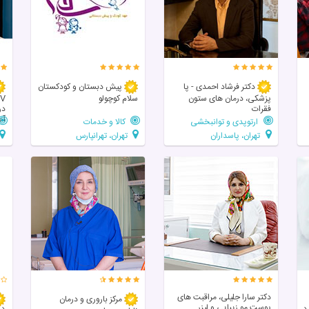
دکتر فرشاد احمدی - پا
پیش دبستان و کودکستان
پزشکی، درمان های ستون
سلام کوچولو
فقرات
در
آس
ارتوپدی و توانبخشی
کالا و خدمات
تهران، پاسداران
تهران، تهرانپارس
دکتر سارا جلیلی، مراقبت های
مرکز باروری و درمان
پوست مو زیبایی و لیزر