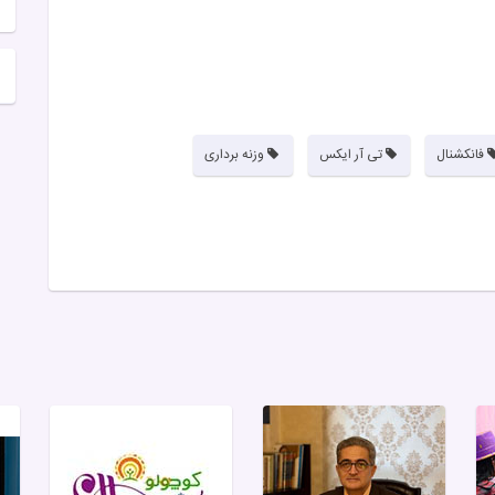
فانکشنال
تی آر ایکس
وزنه برداری