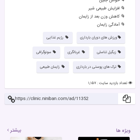
🌀 حواس جنین
🌀 افزایش طبیعی شیر
🌀 کاهش وزن بعد از زایمان
🌀 آمادگی زایمان
ورزش های دوران بارداری
رژیم غذایی
زیگیل تناسلی
غربالگری
سونوگرافی
ترک های پوستی در بارداری
زایمان طبیعی
تعداد بازدید سایت : ۱,۱۵۷
https://clinic.niniban.com/ad/11352
بیشتر
ویژه ها