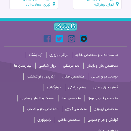
تهران، زعفرانیه
تهران، سعادت آباد
تناسب اندام و متخصص تغذیه
مراکز ناباروری
آزمایشگاه
متخصص زنان و زایمان
دندانپزشکی
روان شناسی
بیمارستان ها
پوست، مو و زیبایی
متخصص اطفال
ارتوپدی و توانبخشی
گوش، حلق و بینی
چشم پزشکی
سونوگرافی
متخصص قلب و عروق
متخصص غدد
سمعک و شنوایی سنجی
متخصص ارولوژی
متخصص آلرژی
متخصص مغز و اعصاب
گوارش و جراح عمومی
متخصص داخلی
رادیولوژی
متخصص مامایی