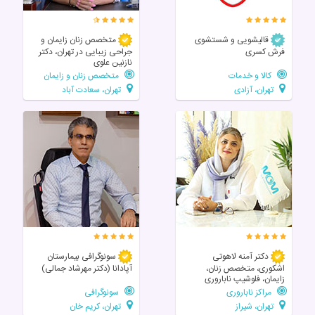
قالیشویی و شستشوی
متخصص زنان زایمان و
فرش کسری
جراحی زیبایی در تهران، دکتر
نازنین علوی
کالا و خدمات
متخصص زنان و زایمان
تهران، آزادی
تهران، سعادت آباد
دکتر آمنه لاهوتی
سونوگرافی بیمارستان
اشکوری، متخصص زنان،
آپادانا (دکتر مهرشاد جمالی)
زایمان، فلوشیپ ناباروری
مراکز ناباروری
سونوگرافی
تهران، شیراز
تهران، کریم خان