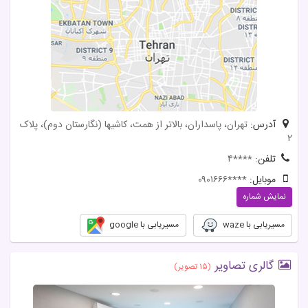
آدرس:
تهران، پاسداران، بالاتر از همت، کاشیها (نگارستان دوم)، پلاک
۲
تلفن:
۴****
موبایل:
۰۹۰۱۶۶۶****
نمایش شماره
مسیریابی با waze
مسیریابی با google
گالری تصاویر
(۱۵ تصویر)