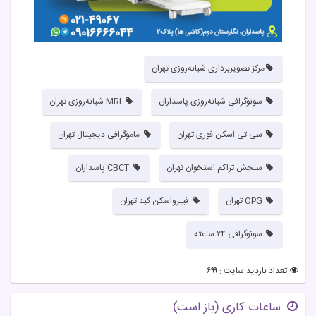
اگر به دنبال مرکز تصویربرداری شبانه‌روزی در پاسداران یا MRI و
سی‌تی‌اسکن فوری در تهران هستید، آرینا یکی از بهترین
انتخاب‌هاست.
مرکز تصویربرداری شبانه‌روزی تهران
سونوگرافی شبانه‌روزی پاسداران
MRI شبانه‌روزی تهران
خدمات مرکز مرکز فوق تخصصی شبانه روزی تصویربرداری پزشکی
آرینا :
سی تی اسکن فوری تهران
ماموگرافی دیجیتال تهران
سونوگرافی شبانه‌روزی تهران
سنجش تراکم استخوان تهران
CBCT پاسداران
سونوگرافی عمومی و تخصصی
OPG تهران
فیبرواسکن کبد تهران
سونوگرافی بارداری
سونوگرافی ۲۴ ساعته
سونوگرافی داپلر
تعداد بازدید سایت : ۶۹۹
ساعات کاری
(باز است)
سونوگرافی اورژانسی ۲۴ ساعته