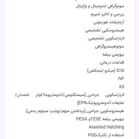
سونوگرافی ابدومینال و واژینال
بررسی و آنالیز اسپرم
آزمایشات هورمونی
هیستروسکپی تشخیصی
لاپاراسکوپی تشخیصی
سونوهیستروگرافی
بیوپسی بیضه
اقدامات درمانی:
ICSI (میکرو اینجکشن)
IVF
IUI
لاپاراسکوپی جراحی_(سیستکتومی/آندومتریوما/کوتر تخمدان/
ضایعات آندومترویوتیکEPR)
هیستروسکوپی جراحی_(برداشتن میوم/پولیپ سپتوم رحمی)
بیوپسی بیضه TESEو PESA
Assisted Hatching
استفاده از تکنیکPGD