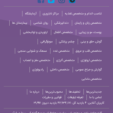
تناسب اندام و متخصص تغذیه
مراکز ناباروری
آزمایشگاه
متخصص زنان و زایمان
دندانپزشکی
روان شناسی
بیمارستان ها
پوست، مو و زیبایی
متخصص اطفال
ارتوپدی و توانبخشی
گوش، حلق و بینی
چشم پزشکی
سونوگرافی
متخصص قلب و عروق
متخصص غدد
سمعک و شنوایی سنجی
متخصص ارولوژی
متخصص آلرژی
متخصص مغز و اعصاب
گوارش و جراح عمومی
متخصص داخلی
رادیولوژی
متخصص مامایی
جدیدترین‌ها
تخفیف‌ها
محبوب‌ترین‌ها
درباره ما
تماس با ما
تعرفه تبلیغات
قوانین و مقررات
کاربران آنلاین:
۴
بازدید کل: ۴۶,۹۳۴,۱۷۱
بازدید دیروز: ۲۹,۹۹۷
کلیه حقوق مادی و معنوی این سایت محفوظ است و هرگونه کپی برداری از آن