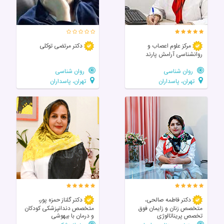
مرکز علوم اعصاب و
دکتر مرتضی توکلی
روانشناسی آرامش پارند
روان شناسی
روان شناسی
تهران، پاسداران
تهران، پاسداران
دکتر فاطمه صالحی،
دکتر گلناز حمزه پور،
متخصص زنان و زایمان فوق
متخصص دندانپزشکی کودکان
تخصص پریناتالوژی
و درمان با بیهوشی