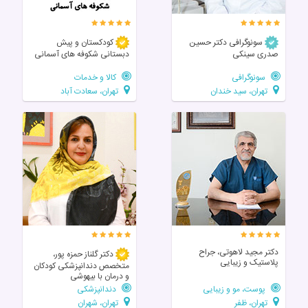
سونوگرافی دکتر حسین
کودکستان و پیش
صدری سینکی
دبستانی شکوفه های آسمانی
سونوگرافی
کالا و خدمات
تهران، سید خندان
تهران، سعادت آباد
دکتر مجید لاهوتی، جراح
دکتر گلناز حمزه پور،
پلاستیک و زیبایی
متخصص دندانپزشکی کودکان
و درمان با بیهوشی
پوست، مو و زیبایی
دندانپزشکی
تهران، ظفر
تهران، شهران