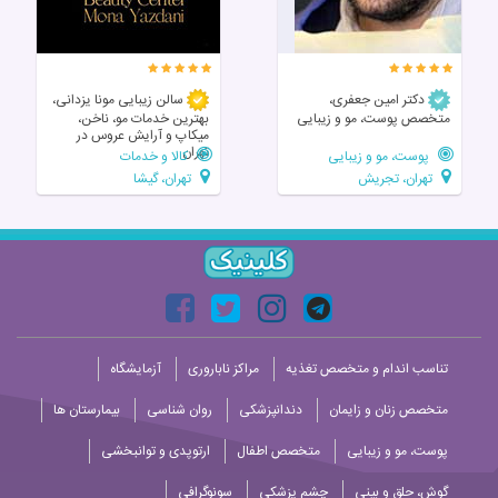
دکتر امین جعفری،
سالن زیبایی مونا یزدانی،
متخصص پوست، مو و زیبایی
بهترین خدمات مو، ناخن،
میکاپ و آرایش عروس در
تهران
پوست، مو و زیبایی
کالا و خدمات
تهران، تجریش
تهران، گیشا
تناسب اندام و متخصص تغذیه
مراکز ناباروری
آزمایشگاه
متخصص زنان و زایمان
دندانپزشکی
روان شناسی
بیمارستان ها
پوست، مو و زیبایی
متخصص اطفال
ارتوپدی و توانبخشی
گوش، حلق و بینی
چشم پزشکی
سونوگرافی