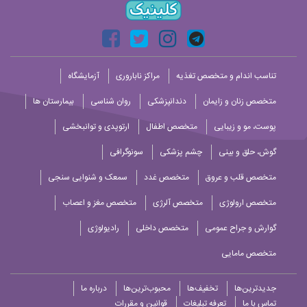
تناسب اندام و متخصص تغذیه
مراکز ناباروری
آزمایشگاه
متخصص زنان و زایمان
دندانپزشکی
روان شناسی
بیمارستان ها
پوست، مو و زیبایی
متخصص اطفال
ارتوپدی و توانبخشی
گوش، حلق و بینی
چشم پزشکی
سونوگرافی
متخصص قلب و عروق
متخصص غدد
سمعک و شنوایی سنجی
متخصص ارولوژی
متخصص آلرژی
متخصص مغز و اعصاب
گوارش و جراح عمومی
متخصص داخلی
رادیولوژی
متخصص مامایی
جدیدترین‌ها
تخفیف‌ها
محبوب‌ترین‌ها
درباره ما
تماس با ما
تعرفه تبلیغات
قوانین و مقررات