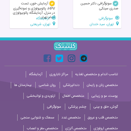
سونوگرافی دکتر حسین
آزمایش خون، تست
صدری سینکی
HPV، پاتوبیولوژی و نمونه‌گیری
در منزل، آزمایشگاه پاتوبیولوژی
آسام تهران
سونوگرافی
آزمایشگاه
تهران، سید خندان
تهران، شریعتی
تناسب اندام و متخصص تغذیه
مراکز ناباروری
آزمایشگاه
متخصص زنان و زایمان
دندانپزشکی
روان شناسی
بیمارستان ها
پوست، مو و زیبایی
متخصص اطفال
ارتوپدی و توانبخشی
گوش، حلق و بینی
چشم پزشکی
سونوگرافی
متخصص قلب و عروق
متخصص غدد
سمعک و شنوایی سنجی
متخصص ارولوژی
متخصص آلرژی
متخصص مغز و اعصاب