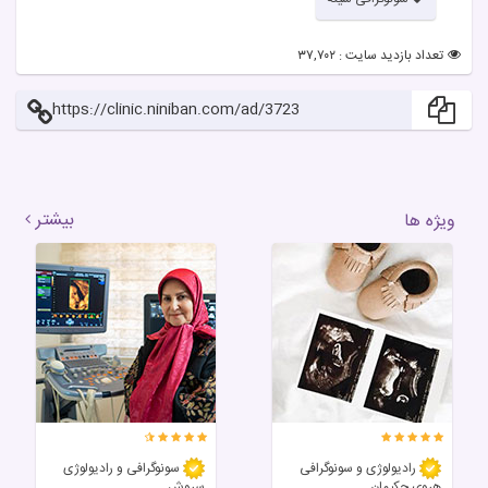
تعداد بازدید سایت : ۳۷,۷۰۲
https://clinic.niniban.com/ad/3723
بیشتر
ویژه ها
رادیولوژی و سونوگرافی
سونوگرافی و رادیولوژی
هروی حکیمان
سروش