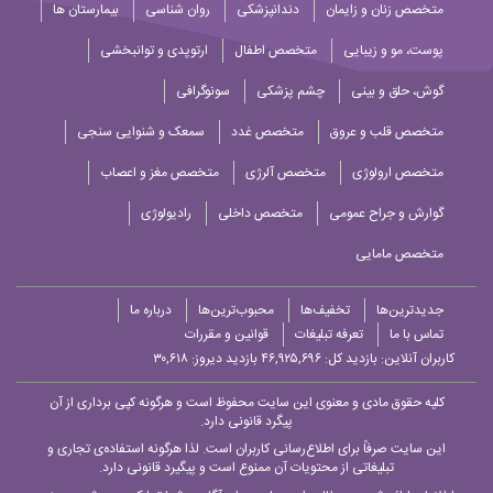
متخصص زنان و زایمان
دندانپزشکی
روان شناسی
بیمارستان ها
پوست، مو و زیبایی
متخصص اطفال
ارتوپدی و توانبخشی
گوش، حلق و بینی
چشم پزشکی
سونوگرافی
متخصص قلب و عروق
متخصص غدد
سمعک و شنوایی سنجی
متخصص ارولوژی
متخصص آلرژی
متخصص مغز و اعصاب
گوارش و جراح عمومی
متخصص داخلی
رادیولوژی
متخصص مامایی
جدیدترین‌ها
تخفیف‌ها
محبوب‌ترین‌ها
درباره ما
تماس با ما
تعرفه تبلیغات
قوانین و مقررات
کاربران آنلاین:
بازدید کل: ۴۶,۹۲۵,۶۹۶
بازدید دیروز: ۳۰,۶۱۸
کلیه حقوق مادی و معنوی این سایت محفوظ است و هرگونه کپی برداری از آن
پیگرد قانونی دارد.
این سایت صرفاً برای اطلاع‌رسانی کاربران است. لذا هرگونه استفاده‌ی تجاری و
تبلیغاتی از محتویات آن ممنوع است و پیگیرد قانونی دارد.