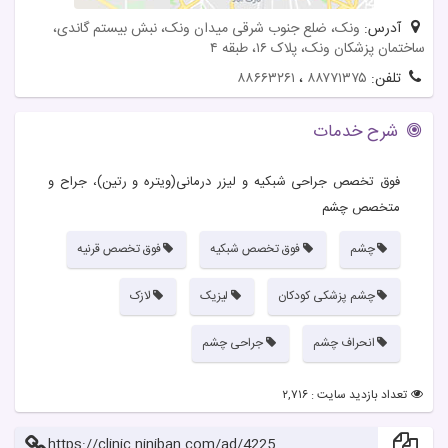
آدرس:
ونک، ضلع جنوب شرقی میدان ونک، نبش بیستم گاندی،
ساختمان پزشکان ونک، پلاک ۱۶، طبقه ۴
تلفن:
۸۸۷۷۱۳۷۵
،
۸۸۶۶۳۲۶۱
شرح خدمات
فوق تخصص جراحی شبکیه و لیزر درمانی(ویتره و رتین)، جراح و
متخصص چشم
چشم
فوق تخصص شبکیه
فوق تخصص قرنیه
چشم پزشکی کودکان
لیزیک
لازک
انحراف چشم
جراحی چشم
تعداد بازدید سایت : ۲,۷۱۶
https://clinic.niniban.com/ad/4225