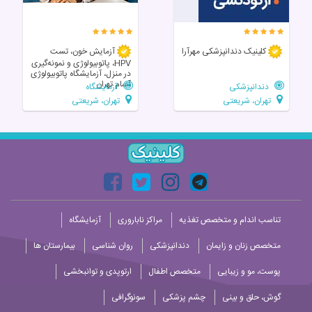
کلینیک دندانپزشکی مهرآرا
آزمایش خون، تست
HPV، پاتوبیولوژی و نمونه‌گیری
در منزل، آزمایشگاه پاتوبیولوژی
آسام تهران
دندانپزشکی
آزمایشگاه
تهران، شریعتی
تهران، شریعتی
تناسب اندام و متخصص تغذیه
مراکز ناباروری
آزمایشگاه
متخصص زنان و زایمان
دندانپزشکی
روان شناسی
بیمارستان ها
پوست، مو و زیبایی
متخصص اطفال
ارتوپدی و توانبخشی
گوش، حلق و بینی
چشم پزشکی
سونوگرافی