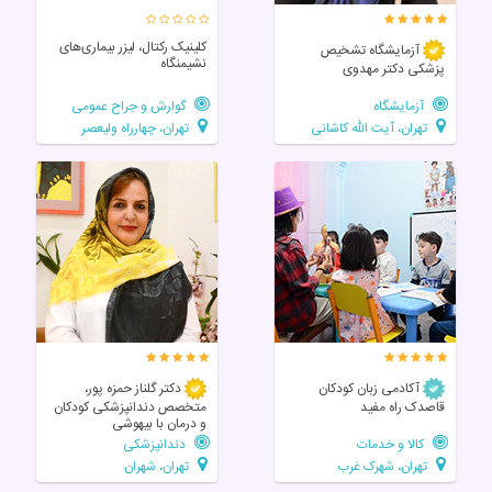
کلینیک رکتال، لیزر بیماری‌های
آزمایشگاه تشخیص
نشیمنگاه
پزشکی دکتر مهدوی
آزمایشگاه
گوارش و جراح عمومی
تهران، آیت الله کاشانی
تهران، چهارراه ولیعصر
آکادمی زبان کودکان
دکتر گلناز حمزه پور،
قاصدک راه مفید
متخصص دندانپزشکی کودکان
و درمان با بیهوشی
کالا و خدمات
دندانپزشکی
تهران، شهرک غرب
تهران، شهران