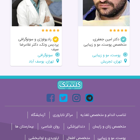
دکتر امین جعفری،
رادیولوژی و سونوگرافی
متخصص پوست، مو و زیبایی
پردیس ونک، دکتر غلامرضا
سیف
پوست، مو و زیبایی
سونوگرافی
تهران، تجریش
تهران، یوسف آباد
تناسب اندام و متخصص تغذیه
مراکز ناباروری
آزمایشگاه
متخصص زنان و زایمان
دندانپزشکی
روان شناسی
بیمارستان ها
پوست، مو و زیبایی
متخصص اطفال
ارتوپدی و توانبخشی