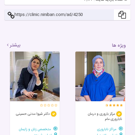
https://clinic.niniban.com/ad/4250
بیشتر
ویژه ها
مرکز باروری و درمان
دکتر شیوا مدنی حسینی
ناباروری مام
مراکز ناباروری
متخصص زنان و زایمان