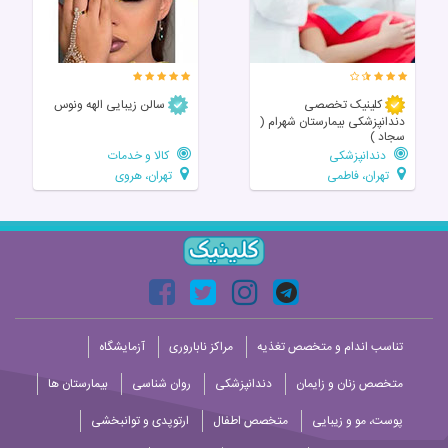
کلینیک تخصصی
سالن زیبایی الهه ونوس
دندانپزشکی بیمارستان شهرام (
سجاد )
دندانپزشکی
کالا و خدمات
تهران، فاطمی
تهران، هروی
تناسب اندام و متخصص تغذیه
مراکز ناباروری
آزمایشگاه
متخصص زنان و زایمان
دندانپزشکی
روان شناسی
بیمارستان ها
پوست، مو و زیبایی
متخصص اطفال
ارتوپدی و توانبخشی