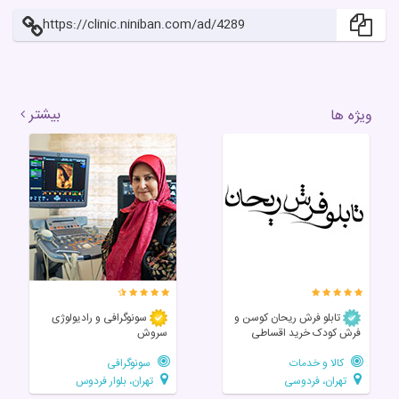
https://clinic.niniban.com/ad/4289
بیشتر
ویژه ها
تابلو فرش ریحان کوسن و
سونوگرافی و رادیولوژی
فرش کودک خرید اقساطی
سروش
کالا و خدمات
سونوگرافی
تهران، فردوسی
تهران، بلوار فردوس