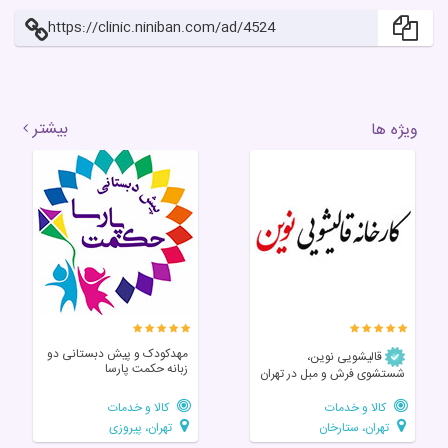
https://clinic.niniban.com/ad/4524
بیشتر
ویژه ها
مهدکودک و پیش دبستانی دو
قالیشویی نوین،
زبانه حکمت پارسا
شستشوی فرش و مبل در تهران
کالا و خدمات
کالا و خدمات
تهران، ستارخان
تهران، پیروزی