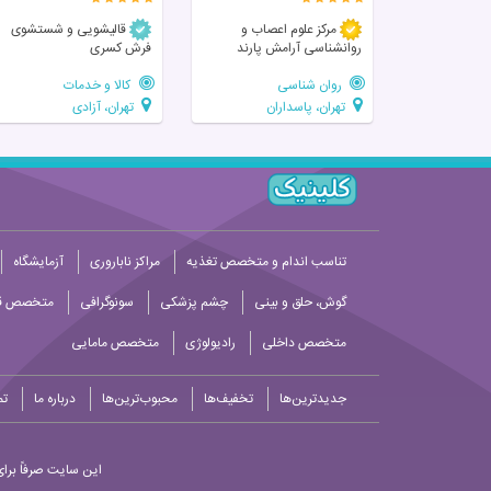
مرکز علوم اعصاب و
قالیشویی و شستشوی
روانشناسی آرامش پارند
فرش کسری
روان شناسی
کالا و خدمات
تهران، پاسداران
تهران، آزادی
تناسب اندام و متخصص تغذیه
مراکز ناباروری
آزمایشگاه
گوش، حلق و بینی
چشم پزشکی
سونوگرافی
متخصص قل
متخصص داخلی
رادیولوژی
متخصص مامایی
جدیدترین‌ها
تخفیف‌ها
محبوب‌ترین‌ها
درباره ما
تم
این سایت صرفاً برای