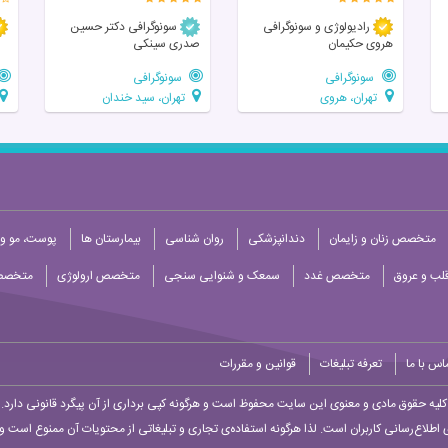
رادیولوژی و سونوگرافی
سونوگرافی دکتر حسین
هروی حکیمان
صدری سینکی
سونوگرافی
سونوگرافی
تهران، هروی
تهران، سید خندان
متخصص زنان و زایمان
دندانپزشکی
روان شناسی
بیمارستان ها
پوست، مو و 
ب و عروق
متخصص غدد
سمعک و شنوایی سنجی
متخصص ارولوژی
متخصص
اس با ما
تعرفه تبلیغات
قوانین و مقررات
کلیه حقوق مادی و معنوی این سایت محفوظ است و هرگونه کپی برداری از آن پیگرد قانونی دارد.
 اطلاع‌رسانی کاربران است. لذا هرگونه استفاده‌ی تجاری و تبلیغاتی از محتویات آن ممنوع است و پ