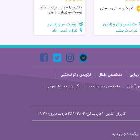
دکتر سارا جلیلی، مراقبت های
دکتر شیوا مدنی حسینی
پوست مو زیبایی و لیزر
متخصص زنان و زایمان
پوست، مو و زیبایی
تهران، شریعتی
تهران، شمس آباد
زیبایی
متخصص اطفال
ارتوپدی و توانبخشی
 آلرژی
متخصص مغز و اعصاب
گوارش و جراح عمومی
کاربران آنلاین:
۹
بازدید کل: ۴۶,۹۳۴,۱۰۴
بازدید دیروز: ۲۹,۹۹۷
یگیرد قانونی دارد.