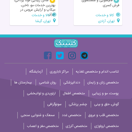
قالیشویی و شستشوی
سالن زیبایی مونا یزدانی،
فرش کسری
بهترین خدمات مو، ناخن،
میکاپ و آرایش عروس در
تهران
کالا و خدمات
کالا و خدمات
تهران، آزادی
تهران، گیشا
تناسب اندام و متخصص تغذیه
مراکز ناباروری
آزمایشگاه
متخصص زنان و زایمان
دندانپزشکی
روان شناسی
بیمارستان ها
پوست، مو و زیبایی
متخصص اطفال
ارتوپدی و توانبخشی
گوش، حلق و بینی
چشم پزشکی
سونوگرافی
متخصص قلب و عروق
متخصص غدد
سمعک و شنوایی سنجی
متخصص ارولوژی
متخصص آلرژی
متخصص مغز و اعصاب