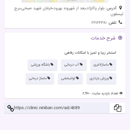
آدرس:
بلوار پاکنژاد،بعد از شهروند بهرود،خیابان شهید صبحی،برج
تیسفون
تلفن:
۲۲۱۲۶۳۸۱
شرح خدمات
استخر زیبا و تمیز با امکانات رفاهی
ماساژلاغری
آب درمانی
باشگاه ورزشی
ورزش بارداری
توانبخشی
ماساژ درمانی
تعداد بازدید سایت : ۲,۹۷۰
https://clinic.niniban.com/ad/4689