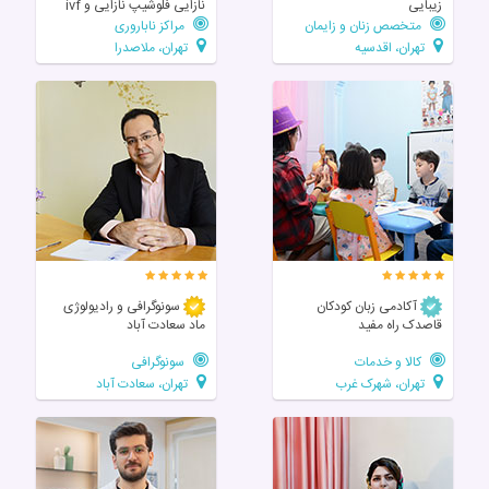
زیبایی
نازایی فلوشیپ نازایی و ivf
متخصص زنان و زایمان
مراکز ناباروری
تهران، اقدسیه
تهران، ملاصدرا
آکادمی زبان کودکان
سونوگرافی و رادیولوژی
قاصدک راه مفید
ماد سعادت آباد
کالا و خدمات
سونوگرافی
تهران، شهرک غرب
تهران، سعادت آباد