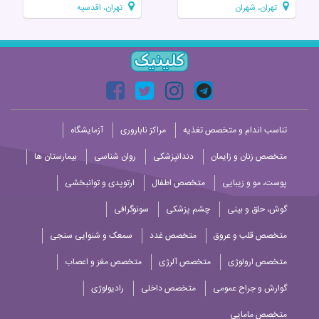
تهران، شهران
تهران، اقدسیه
تناسب اندام و متخصص تغذیه
مراکز ناباروری
آزمایشگاه
متخصص زنان و زایمان
دندانپزشکی
روان شناسی
بیمارستان ها
پوست، مو و زیبایی
متخصص اطفال
ارتوپدی و توانبخشی
گوش، حلق و بینی
چشم پزشکی
سونوگرافی
متخصص قلب و عروق
متخصص غدد
سمعک و شنوایی سنجی
متخصص ارولوژی
متخصص آلرژی
متخصص مغز و اعصاب
گوارش و جراح عمومی
متخصص داخلی
رادیولوژی
متخصص مامایی