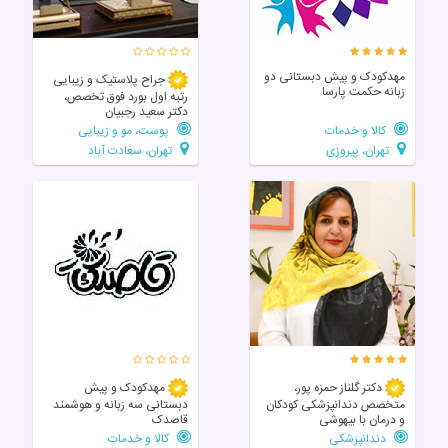
مهدکودک و پیش دبستانی دو
جراح پلاستیک و زیبایی
زبانه حکمت پارسا
رتبه اول بورد فوق تخصص،
دکتر سعید رجبیان
کالا و خدمات
پوست، مو و زیبایی
تهران، پیروزی
تهران، سعادت آباد
دکتر گلناز حمزه پور،
مهدکودک و پیش
متخصص دندانپزشکی کودکان
دبستانی سه زبانه و هوشمند
و درمان با بیهوشی
قاصدک
دندانپزشکی
کالا و خدمات