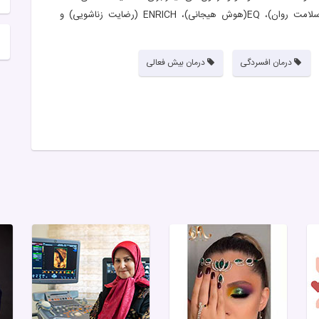
(سنجش افسردگی)، BAI (سنجش اضطراب)، SCL-۹۰ (سلامت روان)، EQ(هوش هیجانی)، ENRICH (رضایت زناشویی) و
درمان افسردگی
درمان بیش فعالی