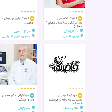
کلینیک تخصصی
کلینیک باروری پویش -
دندانپزشکی بیمارستان شهرام (
اصفهان..
سجاد )
دندانپزشکی
مراکز ناباروری
تهران، فاطمی
اصفهان، اتوبان آقا بابایی
مهدکودک و پیش
سونوگرافی دکتر حسین
دبستانی سه زبانه و هوشمند
صدری سینکی
قاصدک
کالا و خدمات
سونوگرافی