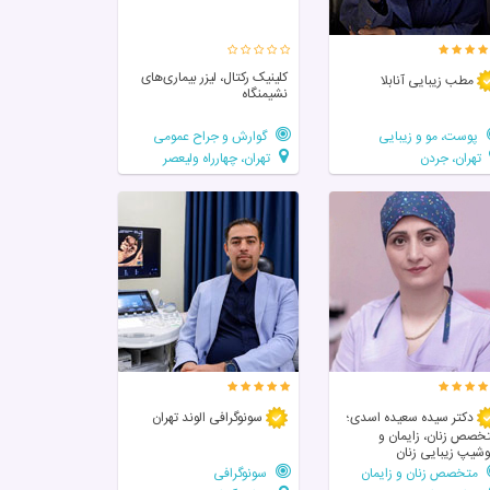
کلینیک رکتال، لیزر بیماری‌های
مطب زیبایی آنابلا
نشیمنگاه
پوست، مو و زیبایی
گوارش و جراح عمومی
تهران، جردن
تهران، چهارراه ولیعصر
دکتر سیده سعیده اسدی؛
سونوگرافی الوند تهران
خصص زنان، زایمان و
وشیپ زیبایی زنان
متخصص زنان و زایمان
سونوگرافی