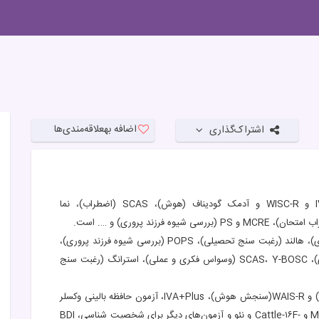
اضافه به
علاقه‌مندی‌ها
اشتراک‌گذاری
آزمون‌های ویژه کودکان که شامل IVA+PLUS، RCPE و WISC-R و آدمک گودیناف (هوش)، SCAS (اضطراب)، نما
آزمون‌های ویژه نوجوانان که شامل YSR (چک‌لیست رفتاری)، هالند (رغبت سنج تحصیلی)، POPS (بررسی شیوه فرزند پروری)،
RSPE و آدمک گودیناف (هوش)، TVPS-۳(ادراک دیداری)، SCAS، Y-BOSC (وسواس فکری و عملی)، استرانگ (رغبت سنج
آزمون‌های ویژه بزرگ‌سالان که شامل CATTLE-IQ (فرم ۳) و WAIS-R(سنجش هوش)، IVA+Plus، آزمون حافظه بالینی وکسلر
(سنجش میزان حافظه)، ASR (چک‌لیست رفتاری)، MCMI-III و -Cattle-۱۶F و نئو و آزمون‌های دیگر برای شخصیت شناسی، BDI