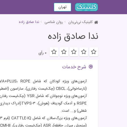
تهران
کلینیک نی‌نی‌بان
روان شناسی
ندا صادق زاده
ندا صادق زاده
۰ رأی
شرح خدمات
(نارساخوانی)، CBCL (چک‌لیست رفتاری)، ساراسون (اضطراب امتحان)، MCRE و PS (بررسی شیوه فرزند پروری) و …. است.
شغلی) و…. است.