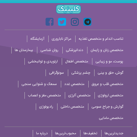
تناسب اندام و متخصص تغذیه
مراکز ناباروری
آزمایشگاه
متخصص زنان و زایمان
دندانپزشکی
روان شناسی
بیمارستان ها
پوست، مو و زیبایی
متخصص اطفال
ارتوپدی و توانبخشی
گوش، حلق و بینی
چشم پزشکی
سونوگرافی
متخصص قلب و عروق
متخصص غدد
سمعک و شنوایی سنجی
متخصص ارولوژی
متخصص آلرژی
متخصص مغز و اعصاب
گوارش و جراح عمومی
متخصص داخلی
رادیولوژی
متخصص مامایی
جدیدترین‌ها
تخفیف‌ها
محبوب‌ترین‌ها
درباره ما