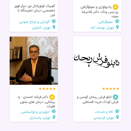
کلینیک کولورکتال نور؛ مرکز فوق‌
رادیولوژی و سونوگرافی
تخصصی درمان نشیمنگاه با
پردیس ونک، دکتر غلامرضا
لیزر
سیف
سونوگرافی
گوارش و جراح عمومی
تهران، یوسف آباد
تهران، کشاورز
تابلو فرش ریحان کوسن و
دکتر فرشاد احمدی - پا
فرش کودک خرید اقساطی
پزشکی، درمان های ستون
فقرات
کالا و خدمات
ارتوپدی و توانبخشی
تهران، فردوسی
تهران، پاسداران