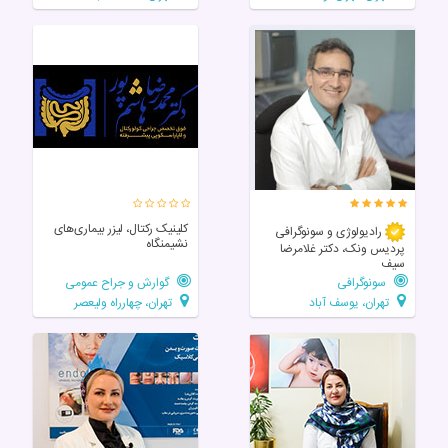
کلینیک رکتال، لیزر بیماری‌های
رادیولوژی و سونوگرافی
نشیمنگاه
پردیس ونک، دکتر غلامرضا
سیف
سونوگرافی
گوارش و جراح عمومی
تهران، یوسف آباد
تهران، چهارراه ولیعصر