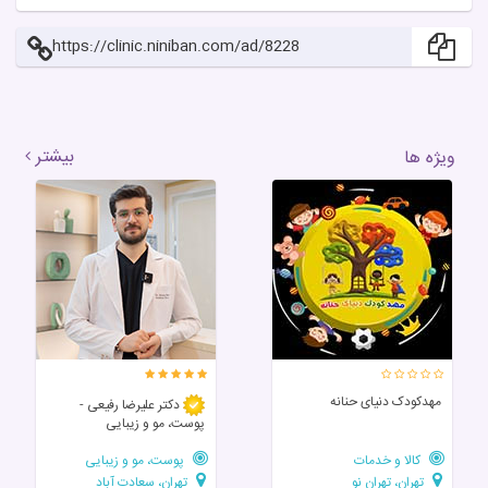
https://clinic.niniban.com/ad/8228
بیشتر
ویژه ها
مهدکودک دنیای حنانه
دکتر علیرضا رفیعی -
پوست، مو و زیبایی
کالا و خدمات
پوست، مو و زیبایی
تهران، تهران نو
تهران، سعادت آباد