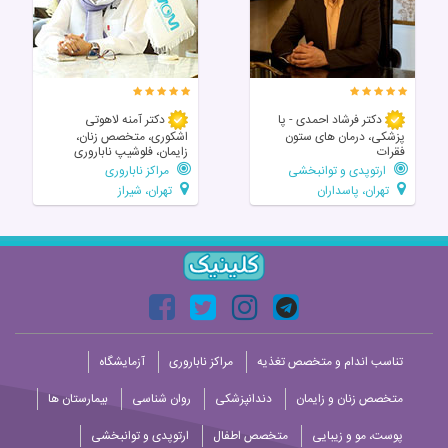
دکتر فرشاد احمدی - پا
دکتر آمنه لاهوتی
پزشکی، درمان های ستون
اشکوری، متخصص زنان،
فقرات
زایمان، فلوشیپ ناباروری
ارتوپدی و توانبخشی
مراکز ناباروری
تهران، پاسداران
تهران، شیراز
تناسب اندام و متخصص تغذیه
مراکز ناباروری
آزمایشگاه
متخصص زنان و زایمان
دندانپزشکی
روان شناسی
بیمارستان ها
پوست، مو و زیبایی
متخصص اطفال
ارتوپدی و توانبخشی