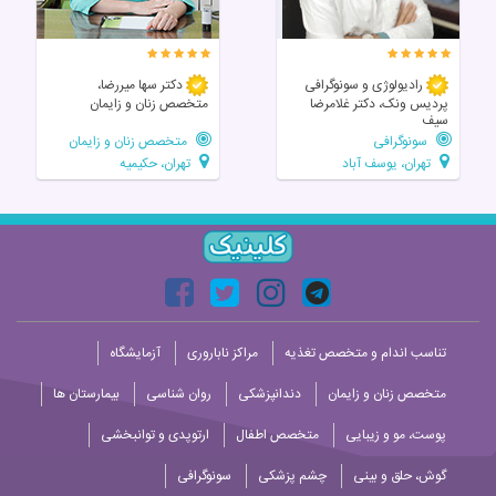
رادیولوژی و سونوگرافی
دکتر سها میررضا،
پردیس ونک، دکتر غلامرضا
متخصص زنان و زایمان
سیف
سونوگرافی
متخصص زنان و زایمان
تهران، یوسف آباد
تهران، حکیمیه
تناسب اندام و متخصص تغذیه
مراکز ناباروری
آزمایشگاه
متخصص زنان و زایمان
دندانپزشکی
روان شناسی
بیمارستان ها
پوست، مو و زیبایی
متخصص اطفال
ارتوپدی و توانبخشی
گوش، حلق و بینی
چشم پزشکی
سونوگرافی