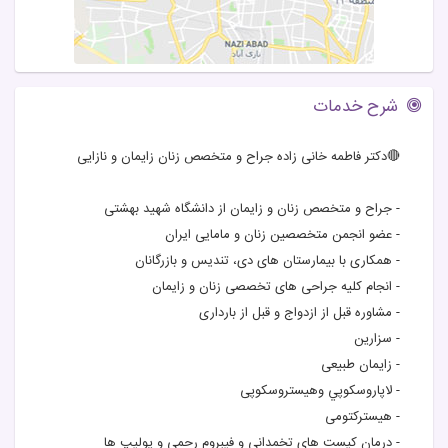
شرح خدمات
🔴دكتر فاطمه خانی زاده جراح و متخصص زنان زايمان و نازايی
- جراح و متخصص زنان و زایمان از دانشگاه شهید بهشتی
- عضو انجمن متخصصین زنان و مامایی ایران
- همکاری با بیمارستان های دی، تندیس و بازرگانان
- انجام کلیه جراحی های تخصصی زنان و زایمان
- مشاوره قبل از ازدواج و قبل از بارداری
- سزارين
- زايمان طبيعی
- لاپاروسكوپي وهيستروسكوپی
- هيستركتومی
- درمان كيست های تخمداني و فيبروم رحمی و پوليپ ها