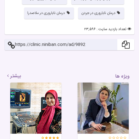
درمان ناباروری در جردن
درمان ناباروری در ملاصدرا
تعداد بازدید سایت : ۲۳,۵۹۶
https://clinic.niniban.com/ad/9892
بیشتر
ویژه ها