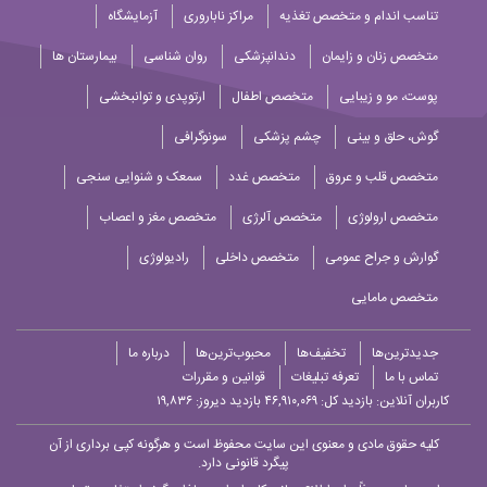
تناسب اندام و متخصص تغذیه
مراکز ناباروری
آزمایشگاه
متخصص زنان و زایمان
دندانپزشکی
روان شناسی
بیمارستان ها
پوست، مو و زیبایی
متخصص اطفال
ارتوپدی و توانبخشی
گوش، حلق و بینی
چشم پزشکی
سونوگرافی
متخصص قلب و عروق
متخصص غدد
سمعک و شنوایی سنجی
متخصص ارولوژی
متخصص آلرژی
متخصص مغز و اعصاب
گوارش و جراح عمومی
متخصص داخلی
رادیولوژی
متخصص مامایی
جدیدترین‌ها
تخفیف‌ها
محبوب‌ترین‌ها
درباره ما
تماس با ما
تعرفه تبلیغات
قوانین و مقررات
کاربران آنلاین:
بازدید کل: ۴۶,۹۱۰,۰۶۹
بازدید دیروز: ۱۹,۸۳۶
کلیه حقوق مادی و معنوی این سایت محفوظ است و هرگونه کپی برداری از آن
پیگرد قانونی دارد.