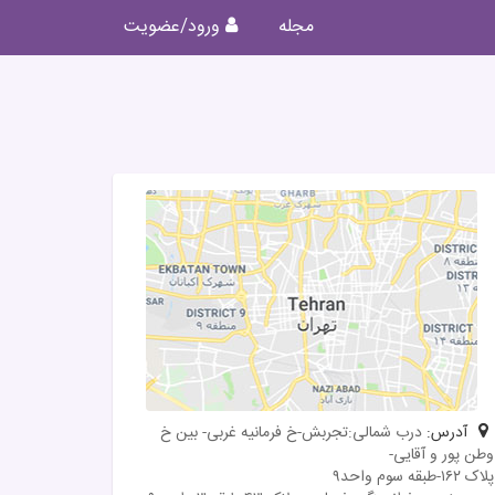
مجله
ورود/عضویت
آدرس:
درب شمالی:تجربش-خ فرمانیه غربی- بین خ
وطن پور و آقایی-
پلاک ۱۶۲-طبقه سوم واحد۹