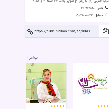
درب جنوبی: خ اندرزگو- خ علوی- پلاک ۴۳ طبقه ۳ واحد ۹
تلفن:
۲۶۶۵۷۸۹۰
موبایل:
۰۹۰۲۱۰۰۸۰۲۲
https://clinic.niniban.com/ad/9893
بیشتر