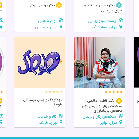
دکتر حمیدرضا وفایی،
دکتر مرتضی توکلی
جراح و زیبایی
سل
پوست، مو و زیبایی
روان شناسی
تهران، سعادت آباد
تهران، پاسداران
مهدکودک و پیش دبستانی
و
دکتر فاطمه صالحی،
طوطک
متخصص زنان و زایمان فوق
نو
تخصص پریناتالوژی
متخصص زنان و زایمان
کالا و خدمات
تهران، توانیر
تهران، نارمک