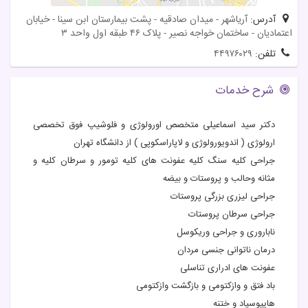
آدرس:
آریاشهر - میدان صادقیه - پشت بیمارستان ابن سینا - خیابان
اعتمادیان - ساختمان خواجه نصیر - پلاک ۴۶ طبقه اول واحد ۳
تلفن:
۴۴۹۷۶۰۲۹
شرح خدمات
دکتر سید اسماعیلی متخصص اورولوژی و فلوشیپ فوق تخصصی
ارولوژی ( اندویورولوژی و لاپاراسکوپی ) از دانشگاه تهران
جراحی کلیه سنگ کلیه عفونت های کلیه تومور و سرطان کلیه و
مثانه وحالب و پروستات و بیضه
جراحی لیزری بزرگی پروستات
جراحی سرطان پروستات
ناباروری و جراحی وریکوسل
درمان ناتوانی جنسی مردان
عفونت های ادراری تناسلی
باد فتق و وازکتومی و بازگشت وازکتومی
هایپوسپاد و ختنه