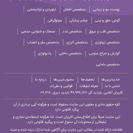
پوست، مو و زیبایی
متخصص اطفال
ارتوپدی و توانبخشی
گوش، حلق و بینی
چشم پزشکی
سونوگرافی
متخصص قلب و عروق
متخصص غدد
سمعک و شنوایی سنجی
متخصص ارولوژی
متخصص آلرژی
متخصص مغز و اعصاب
گوارش و جراح عمومی
متخصص داخلی
رادیولوژی
متخصص مامایی
جدیدترین‌ها
تخفیف‌ها
محبوب‌ترین‌ها
درباره ما
تماس با ما
تعرفه تبلیغات
قوانین و مقررات
کاربران آنلاین:
بازدید کل: ۴۶,۹۳۸,۱۷۲
بازدید دیروز: ۲۷,۳۱۸
کلیه حقوق مادی و معنوی این سایت محفوظ است و هرگونه کپی برداری از آن
پیگرد قانونی دارد.
این سایت صرفاً برای اطلاع‌رسانی کاربران است. لذا هرگونه استفاده‌ی تجاری و
تبلیغاتی از محتویات آن ممنوع است و پیگیرد قانونی دارد.
اطلاعات ارائه شده در مطالب این سایت برای آگاهی شما تدارک دیده شده و جنبه