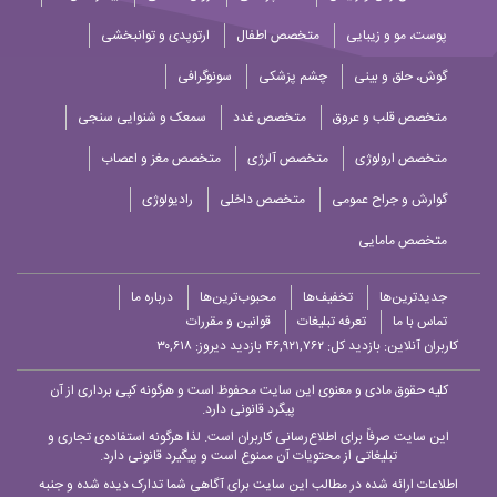
پوست، مو و زیبایی
متخصص اطفال
ارتوپدی و توانبخشی
گوش، حلق و بینی
چشم پزشکی
سونوگرافی
متخصص قلب و عروق
متخصص غدد
سمعک و شنوایی سنجی
متخصص ارولوژی
متخصص آلرژی
متخصص مغز و اعصاب
گوارش و جراح عمومی
متخصص داخلی
رادیولوژی
متخصص مامایی
جدیدترین‌ها
تخفیف‌ها
محبوب‌ترین‌ها
درباره ما
تماس با ما
تعرفه تبلیغات
قوانین و مقررات
کاربران آنلاین:
بازدید کل: ۴۶,۹۲۱,۷۶۲
بازدید دیروز: ۳۰,۶۱۸
کلیه حقوق مادی و معنوی این سایت محفوظ است و هرگونه کپی برداری از آن
پیگرد قانونی دارد.
این سایت صرفاً برای اطلاع‌رسانی کاربران است. لذا هرگونه استفاده‌ی تجاری و
تبلیغاتی از محتویات آن ممنوع است و پیگیرد قانونی دارد.
اطلاعات ارائه شده در مطالب این سایت برای آگاهی شما تدارک دیده شده و جنبه