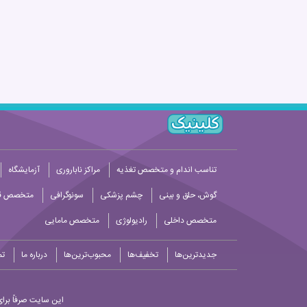
تناسب اندام و متخصص تغذیه
مراکز ناباروری
آزمایشگاه
گوش، حلق و بینی
چشم پزشکی
سونوگرافی
متخصص قل
متخصص داخلی
رادیولوژی
متخصص مامایی
جدیدترین‌ها
تخفیف‌ها
محبوب‌ترین‌ها
درباره ما
تم
این سایت صرفاً برای