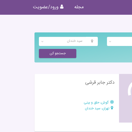
مجله
ورود/عضویت
سید خندان
جستجو کن
دکتر جابر قرشی
گوش، حلق و بینی
تهران، سید خندان