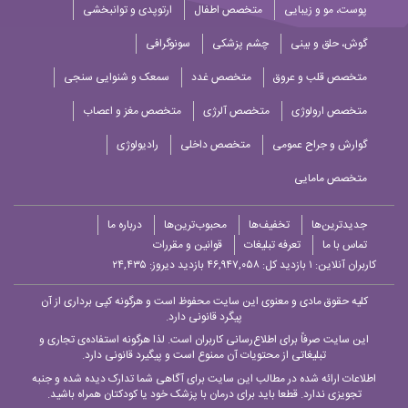
پوست، مو و زیبایی
متخصص اطفال
ارتوپدی و توانبخشی
گوش، حلق و بینی
چشم پزشکی
سونوگرافی
متخصص قلب و عروق
متخصص غدد
سمعک و شنوایی سنجی
متخصص ارولوژی
متخصص آلرژی
متخصص مغز و اعصاب
گوارش و جراح عمومی
متخصص داخلی
رادیولوژی
متخصص مامایی
جدیدترین‌ها
تخفیف‌ها
محبوب‌ترین‌ها
درباره ما
تماس با ما
تعرفه تبلیغات
قوانین و مقررات
کاربران آنلاین:
۱
بازدید کل: ۴۶,۹۴۷,۰۵۸
بازدید دیروز: ۲۴,۴۳۵
کلیه حقوق مادی و معنوی این سایت محفوظ است و هرگونه کپی برداری از آن
پیگرد قانونی دارد.
این سایت صرفاً برای اطلاع‌رسانی کاربران است. لذا هرگونه استفاده‌ی تجاری و
تبلیغاتی از محتویات آن ممنوع است و پیگیرد قانونی دارد.
اطلاعات ارائه شده در مطالب این سایت برای آگاهی شما تدارک دیده شده و جنبه
تجویزی ندارد. قطعا باید برای درمان با پزشک خود یا کودکتان همراه باشید.