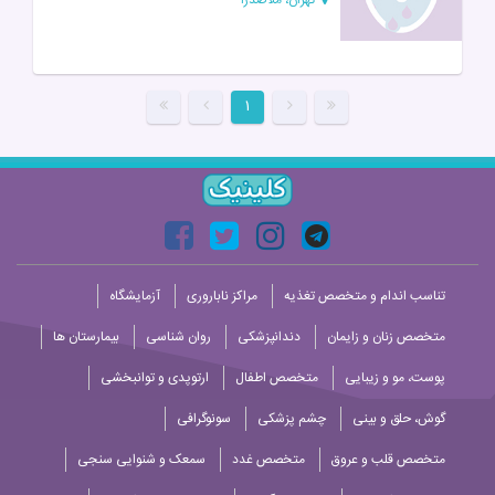
۱
تناسب اندام و متخصص تغذیه
مراکز ناباروری
آزمایشگاه
متخصص زنان و زایمان
دندانپزشکی
روان شناسی
بیمارستان ها
پوست، مو و زیبایی
متخصص اطفال
ارتوپدی و توانبخشی
گوش، حلق و بینی
چشم پزشکی
سونوگرافی
متخصص قلب و عروق
متخصص غدد
سمعک و شنوایی سنجی