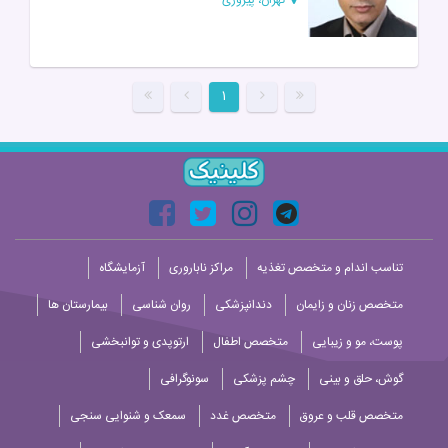
۱
تناسب اندام و متخصص تغذیه
مراکز ناباروری
آزمایشگاه
متخصص زنان و زایمان
دندانپزشکی
روان شناسی
بیمارستان ها
پوست، مو و زیبایی
متخصص اطفال
ارتوپدی و توانبخشی
گوش، حلق و بینی
چشم پزشکی
سونوگرافی
متخصص قلب و عروق
متخصص غدد
سمعک و شنوایی سنجی