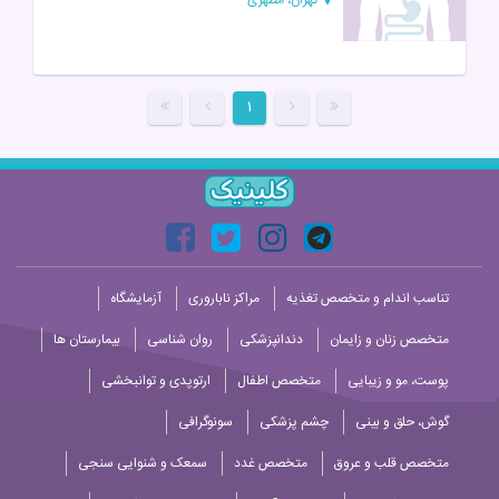
۱
تناسب اندام و متخصص تغذیه
مراکز ناباروری
آزمایشگاه
متخصص زنان و زایمان
دندانپزشکی
روان شناسی
بیمارستان ها
پوست، مو و زیبایی
متخصص اطفال
ارتوپدی و توانبخشی
گوش، حلق و بینی
چشم پزشکی
سونوگرافی
متخصص قلب و عروق
متخصص غدد
سمعک و شنوایی سنجی