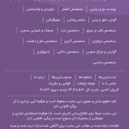
پوست، مو و زیبایی
متخصص اطفال
ارتوپدی و توانبخشی
گوش، حلق و بینی
چشم پزشکی
سونوگرافی
متخصص قلب و عروق
متخصص غدد
سمعک و شنوایی سنجی
متخصص ارولوژی
متخصص آلرژی
متخصص مغز و اعصاب
گوارش و جراح عمومی
متخصص داخلی
رادیولوژی
متخصص مامایی
جدیدترین‌ها
تخفیف‌ها
محبوب‌ترین‌ها
درباره ما
تماس با ما
تعرفه تبلیغات
قوانین و مقررات
کاربران آنلاین:
بازدید کل: ۴۶,۹۱۸,۵۶۲
بازدید دیروز: ۱۹,۸۳۶
کلیه حقوق مادی و معنوی این سایت محفوظ است و هرگونه کپی برداری از آن
پیگرد قانونی دارد.
این سایت صرفاً برای اطلاع‌رسانی کاربران است. لذا هرگونه استفاده‌ی تجاری و
تبلیغاتی از محتویات آن ممنوع است و پیگیرد قانونی دارد.
اطلاعات ارائه شده در مطالب این سایت برای آگاهی شما تدارک دیده شده و جنبه