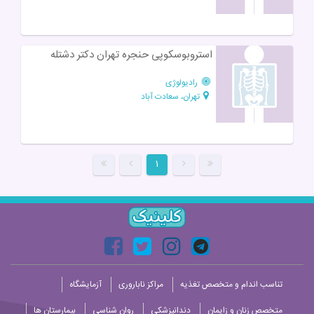
استروبوسکوپی حنجره تهران دکتر دشتله
رادیولوژی
تهران، سعادت آباد
۱
تناسب اندام و متخصص تغذیه
مراکز ناباروری
آزمایشگاه
متخصص زنان و زایمان
دندانپزشکی
روان شناسی
بیمارستان ها