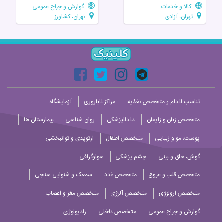
کالا و خدمات
گوارش و جراح عمومی
تهران، آزادی
تهران، کشاورز
تناسب اندام و متخصص تغذیه
مراکز ناباروری
آزمایشگاه
متخصص زنان و زایمان
دندانپزشکی
روان شناسی
بیمارستان ها
پوست، مو و زیبایی
متخصص اطفال
ارتوپدی و توانبخشی
گوش، حلق و بینی
چشم پزشکی
سونوگرافی
متخصص قلب و عروق
متخصص غدد
سمعک و شنوایی سنجی
متخصص ارولوژی
متخصص آلرژی
متخصص مغز و اعصاب
گوارش و جراح عمومی
متخصص داخلی
رادیولوژی