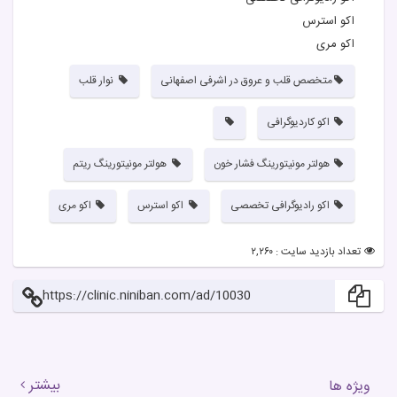
اکو استرس
اکو مری
متخصص قلب و عروق در اشرفی اصفهانی
نوار قلب
اکو کاردیوگرافی
هولتر مونیتورینگ فشار خون
هولتر مونیتورینگ ریتم
اکو رادیوگرافی تخصصی
اکو استرس
اکو مری
تعداد بازدید سایت : ۲,۲۶۰
https://clinic.niniban.com/ad/10030
بیشتر
ویژه ها