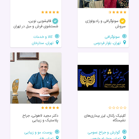
سونوگرافی و رادیولوژی
قالیشویی نوین،
سروش
شستشوی فرش و مبل در تهران
سونوگرافی
کالا و خدمات
تهران، بلوار فردوس
تهران، ستارخان
کلینیک رکتال، لیزر بیماری‌های
دکتر مجید لاهوتی، جراح
نشیمنگاه
پلاستیک و زیبایی
گوارش و جراح عمومی
پوست، مو و زیبایی
تهران، چهارراه ولیعصر
تهران، ظفر