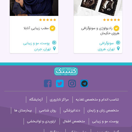
رادیولوژی و سونوگرافی
مطب زیبایی آنابلا
هروی حکیمان
سونوگرافی
پوست، مو و زیبایی
تهران، هروی
تهران، جردن
تناسب اندام و متخصص تغذیه
مراکز ناباروری
آزمایشگاه
متخصص زنان و زایمان
دندانپزشکی
روان شناسی
بیمارستان ها
پوست، مو و زیبایی
متخصص اطفال
ارتوپدی و توانبخشی