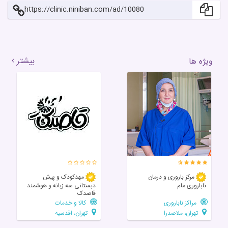
https://clinic.niniban.com/ad/10080
بیشتر
ویژه ها
مرکز باروری و درمان
مهدکودک و پیش
ناباروری مام
دبستانی سه زبانه و هوشمند
قاصدک
مراکز ناباروری
کالا و خدمات
تهران، ملاصدرا
تهران، اقدسیه