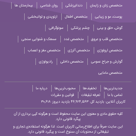
متخصص زنان و زایمان
دندانپزشکی
روان شناسی
بیمارستان ها
پوست، مو و زیبایی
متخصص اطفال
ارتوپدی و توانبخشی
گوش، حلق و بینی
چشم پزشکی
سونوگرافی
متخصص قلب و عروق
متخصص غدد
سمعک و شنوایی سنجی
متخصص ارولوژی
متخصص آلرژی
متخصص مغز و اعصاب
گوارش و جراح عمومی
متخصص داخلی
رادیولوژی
متخصص مامایی
جدیدترین‌ها
تخفیف‌ها
محبوب‌ترین‌ها
درباره ما
تماس با ما
تعرفه تبلیغات
قوانین و مقررات
کاربران آنلاین:
بازدید کل: ۴۶,۹۲۴,۵۶۳
بازدید دیروز: ۳۰,۶۱۸
کلیه حقوق مادی و معنوی این سایت محفوظ است و هرگونه کپی برداری از آن
پیگرد قانونی دارد.
این سایت صرفاً برای اطلاع‌رسانی کاربران است. لذا هرگونه استفاده‌ی تجاری و
تبلیغاتی از محتویات آن ممنوع است و پیگیرد قانونی دارد.