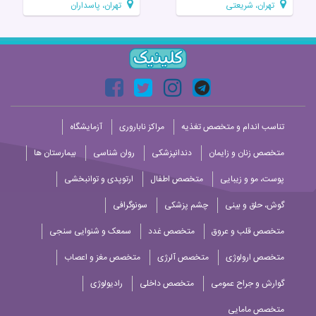
تهران، شریعتی
تهران، پاسداران
تناسب اندام و متخصص تغذیه
مراکز ناباروری
آزمایشگاه
متخصص زنان و زایمان
دندانپزشکی
روان شناسی
بیمارستان ها
پوست، مو و زیبایی
متخصص اطفال
ارتوپدی و توانبخشی
گوش، حلق و بینی
چشم پزشکی
سونوگرافی
متخصص قلب و عروق
متخصص غدد
سمعک و شنوایی سنجی
متخصص ارولوژی
متخصص آلرژی
متخصص مغز و اعصاب
گوارش و جراح عمومی
متخصص داخلی
رادیولوژی
متخصص مامایی