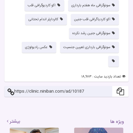
سونوگرافی ماه هفتم بارداری
اکو کاردیوگرافی قلب
اکو کاردیاگرافی قلب جنین
کالرداپلر اندام تحتانی
سونوگرافی جنین رشد نکرده
سونوگرافی بارداری تعیین جنسیت
عکس رادیولوژی
تعداد بازدید سایت : ۱۸,۹۸۳
https://clinic.niniban.com/ad/10187
بیشتر
ویژه ها